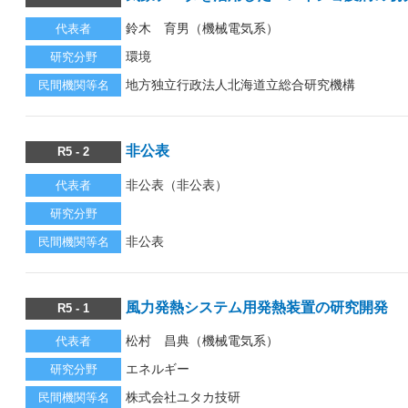
鈴木 育男（機械電気系）
代表者
環境
研究分野
地方独立行政法人北海道立総合研究機構
民間機関等名
非公表
R5 - 2
非公表（非公表）
代表者
研究分野
非公表
民間機関等名
風力発熱システム用発熱装置の研究開発
R5 - 1
松村 昌典（機械電気系）
代表者
エネルギー
研究分野
株式会社ユタカ技研
民間機関等名