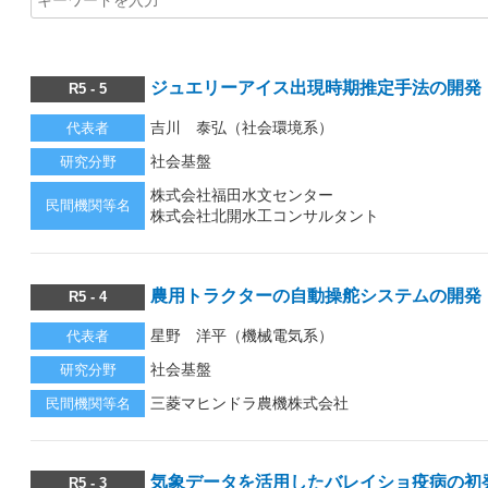
ジュエリーアイス出現時期推定手法の開発
R5 - 5
吉川 泰弘（社会環境系）
代表者
社会基盤
研究分野
株式会社福田水文センター
民間機関等名
株式会社北開水工コンサルタント
農用トラクターの自動操舵システムの開発
R5 - 4
星野 洋平（機械電気系）
代表者
社会基盤
研究分野
三菱マヒンドラ農機株式会社
民間機関等名
気象データを活用したバレイショ疫病の初
R5 - 3