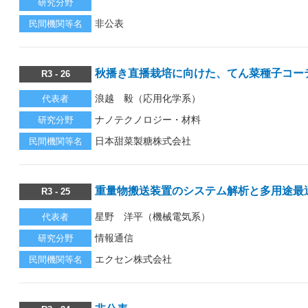
研究分野
非公表
民間機関等名
秋播き直播栽培に向けた、てん菜種子コー
R3 - 26
浪越 毅（応用化学系）
代表者
ナノテクノロジー・材料
研究分野
日本甜菜製糖株式会社
民間機関等名
重量物搬送装置のシステム解析と多用途最
R3 - 25
星野 洋平（機械電気系）
代表者
情報通信
研究分野
エクセン株式会社
民間機関等名