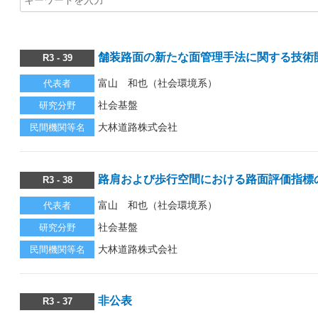
舗装路面の新たな面管理手法に関する技術
R3 - 39
富山 和也（社会環境系）
代表者
社会基盤
研究分野
大林道路株式会社
民間機関等名
路肩および歩行空間における路面評価指標
R3 - 38
富山 和也（社会環境系）
代表者
社会基盤
研究分野
大林道路株式会社
民間機関等名
非公表
R3 - 37