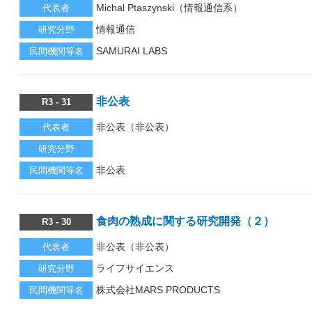
Michal Ptaszynski（情報通信系）
代表者
情報通信
研究分野
SAMURAI LABS
民間機関等名
非公表
R3 - 31
非公表（非公表）
代表者
研究分野
非公表
民間機関等名
食肉の熟成に関する研究開発（２）
R3 - 30
非公表（非公表）
代表者
ライフサイエンス
研究分野
株式会社MARS PRODUCTS
民間機関等名