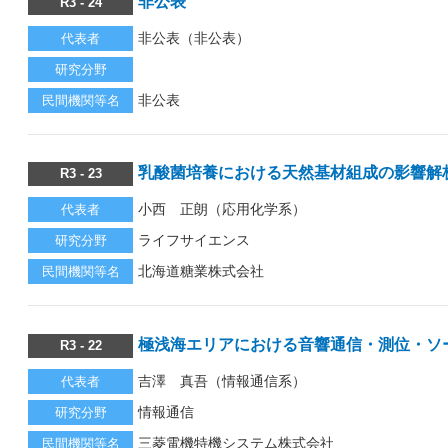
非公表
R3 - 24
非公表（非公表）
代表者
研究分野
非公表
民間機関等名
乳酸菌培養における天然基材組成の影響解
R3 - 23
小西 正朗（応用化学系）
代表者
ライフサイエンス
研究分野
北海道糖業株式会社
民間機関等名
極浅海エリアにおける音響通信・測位・ソ
R3 - 22
吉澤 真吾（情報通信系）
代表者
情報通信
研究分野
三菱電機特機システム株式会社
民間機関等名