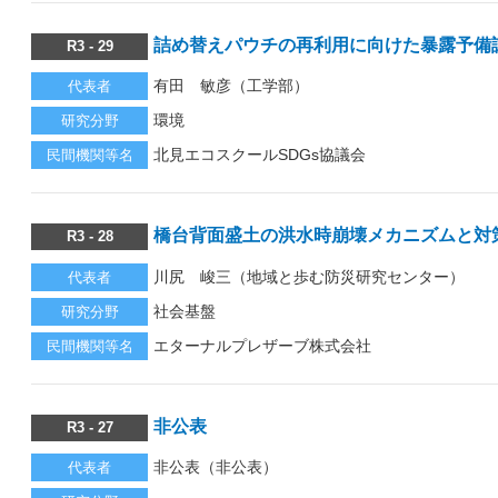
詰め替えパウチの再利用に向けた暴露予備
R3 - 29
有田 敏彦（工学部）
代表者
環境
研究分野
北見エコスクールSDGs協議会
民間機関等名
橋台背面盛土の洪水時崩壊メカニズムと対
R3 - 28
川尻 峻三（地域と歩む防災研究センター）
代表者
社会基盤
研究分野
エターナルプレザーブ株式会社
民間機関等名
非公表
R3 - 27
非公表（非公表）
代表者