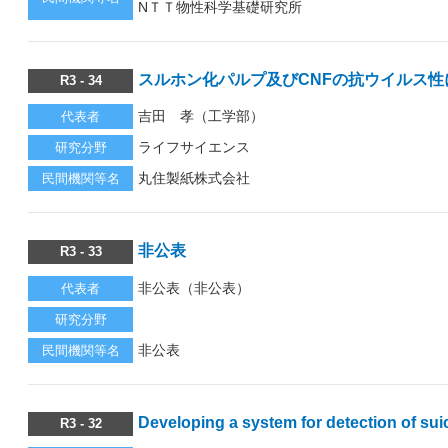
NＴＴ物性科学基礎研究所
スルホン化パルプ及びCNFの抗ウイルス性
R3 - 34
吉田 孝（工学部）
代表者
ライフサイエンス
研究分野
丸住製紙株式会社
民間機関等名
非公表
R3 - 33
非公表（非公表）
代表者
研究分野
非公表
民間機関等名
Developing a system for detection of suic
R3 - 32