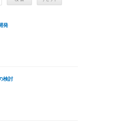
開発
の検討