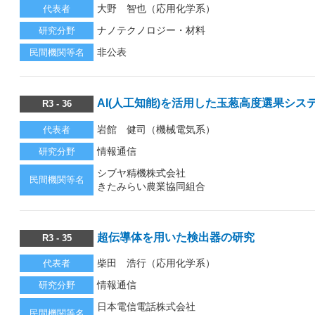
大野 智也（応用化学系）
代表者
ナノテクノロジー・材料
研究分野
非公表
民間機関等名
AI(人工知能)を活用した玉葱高度選果シ
R3 - 36
岩館 健司（機械電気系）
代表者
情報通信
研究分野
シブヤ精機株式会社
民間機関等名
きたみらい農業協同組合
超伝導体を用いた検出器の研究
R3 - 35
柴田 浩行（応用化学系）
代表者
情報通信
研究分野
日本電信電話株式会社
民間機関等名