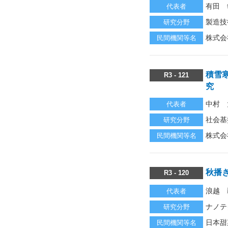
有田 
代表者
製造技
研究分野
株式会
民間機関等名
積雪
R3 - 121
究
中村 
代表者
社会基
研究分野
株式会
民間機関等名
秋播
R3 - 120
浪越 
代表者
ナノテ
研究分野
日本甜
民間機関等名