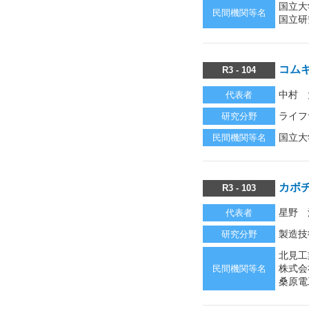
国立大
民間機関等名
国立研
コム
R3 - 104
中村 
代表者
ライフ
研究分野
国立大
民間機関等名
カボ
R3 - 103
星野 
代表者
製造技
研究分野
北見工
株式会
民間機関等名
桑原電