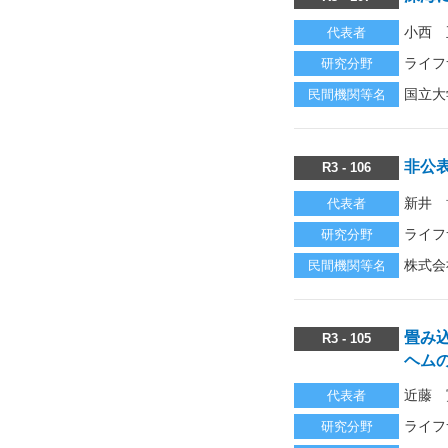
小西 
代表者
ライフ
研究分野
国立大
民間機関等名
非公
R3 - 106
新井 
代表者
ライフ
研究分野
株式会
民間機関等名
畳み
R3 - 105
ヘム
近藤 
代表者
ライフ
研究分野