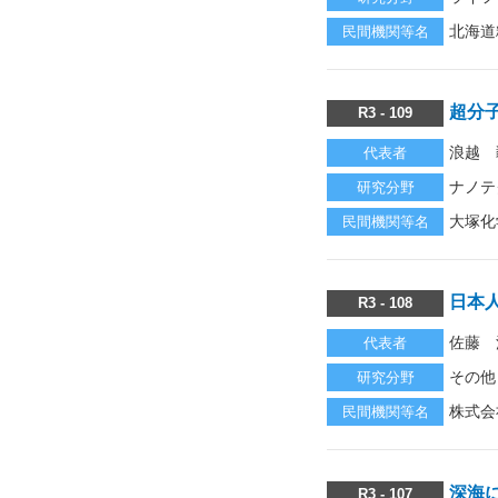
北海道
民間機関等名
超分
R3 - 109
浪越 
代表者
ナノテ
研究分野
大塚化
民間機関等名
日本
R3 - 108
佐藤 
代表者
その他
研究分野
株式会
民間機関等名
深海
R3 - 107