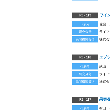
ワイ
R3 - 119
佐藤 
代表者
ライフ
研究分野
株式会
民間機関等名
エゾ
R3 - 118
武山 
代表者
ライフ
研究分野
株式会
民間機関等名
果実
R3 - 117
有田 
代表者