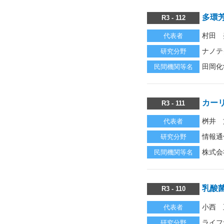
多環
R3 - 112
村田 
代表者
ナノテ
研究分野
田岡化
民間機関等名
カー
R3 - 111
桝井 
代表者
情報通
研究分野
株式会
民間機関等名
乳酸
R3 - 110
小西 
代表者
ライフ
研究分野