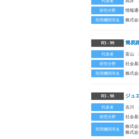
髙井 
代表者
情報通
研究分野
株式会
民間機関等名
簡易
R3 - 99
富山 
代表者
社会基
研究分野
株式会
民間機関等名
ジュ
R3 - 98
吉川 
代表者
社会基
研究分野
株式会
民間機関等名
株式会