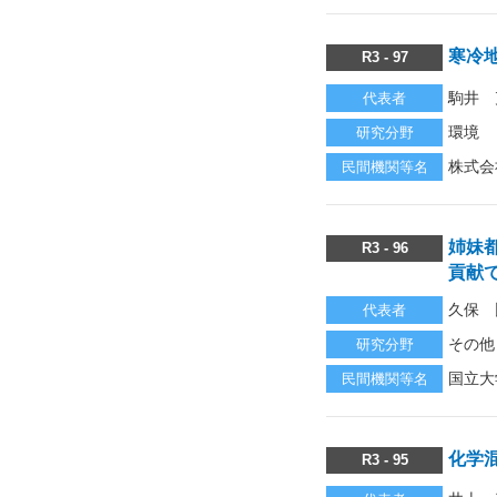
寒冷
R3 - 97
駒井 
代表者
環境
研究分野
株式会
民間機関等名
姉妹
R3 - 96
貢献
久保 
代表者
その他
研究分野
国立大
民間機関等名
化学
R3 - 95