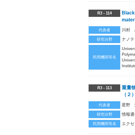
Black
R3 - 114
mater
川村 
代表者
ナノテ
研究分野
Univer
Polyme
民間機関等名
Univer
Instit
重量
R3 - 113
（２
星野 
代表者
情報通
研究分野
エクセ
民間機関等名