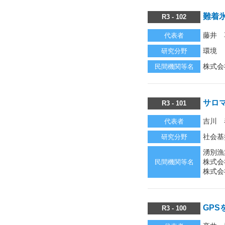
難着
R3 - 102
藤井 
代表者
環境
研究分野
株式会
民間機関等名
サロ
R3 - 101
吉川 
代表者
社会基
研究分野
湧別漁
株式会
民間機関等名
株式会
GP
R3 - 100