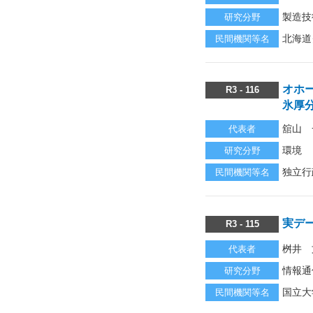
製造技
研究分野
北海道
民間機関等名
オホ
R3 - 116
氷厚
舘山 
代表者
環境
研究分野
独立行
民間機関等名
実デ
R3 - 115
桝井 
代表者
情報通
研究分野
国立大
民間機関等名