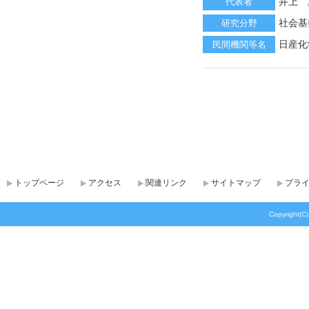
井上 
代表者
社会基
研究分野
日産化
民間機関等名
トップページ
アクセス
関連リンク
サイトマップ
プラ
Copyright(C)